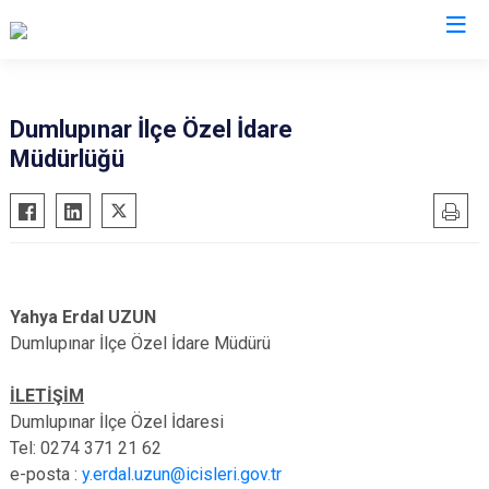
Dumlupınar İlçe Özel İdare
Müdürlüğü
Yahya Erdal UZUN
Dumlupınar İlçe Özel İdare Müdürü
İLETİŞİM
Dumlupınar İlçe Özel İdaresi
Tel: 0274 371 21 62
e-posta :
y.erdal.uzun@icisleri.gov.tr