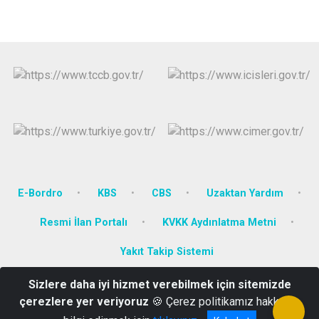
E-Bordro
KBS
CBS
Uzaktan Yardım
Resmi İlan Portalı
KVKK Aydınlatma Metni
Yakıt Takip Sistemi
Sizlere daha iyi hizmet verebilmek için sitemizde
Yenidoğan Mah. Dumlupınar Bulv. No:111 KÜTAHYA
çerezlere yer veriyoruz
🍪 Çerez politikamız hakkında
0274 271 34 82