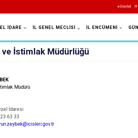
e-Devlet
ZEL İDARE
İL GENEL MECLİSİ
İL ENCÜMENİ
GÜ
 ve İstimlak Müdürlüğü
YBEK
stimlak Müdürü
Özel İdaresi
223 63 33
run.zeybek@icisleri.gov.tr