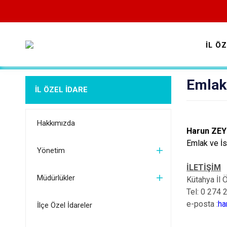
İL Ö
Emlak
İL ÖZEL İDARE
Hakkımızda
Harun ZE
Emlak ve İ
Yönetim
İLETİŞİM
Müdürlükler
Kütahya İl 
Tel: 0 274 
e-posta :
ha
İlçe Özel İdareler