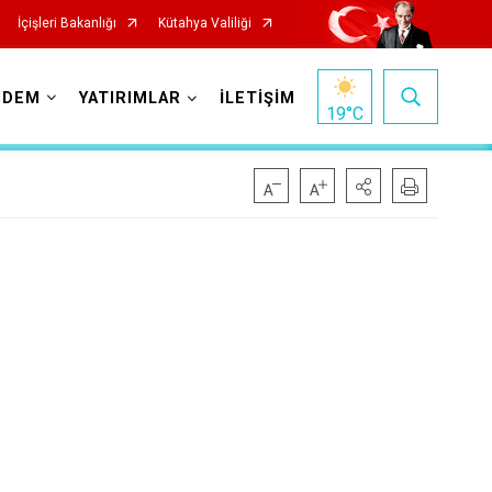
İçişleri Bakanlığı
Kütahya Valiliği
NDEM
YATIRIMLAR
İLETİŞİM
19
°C