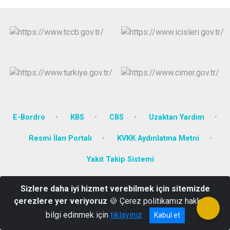
E-Bordro
KBS
CBS
Uzaktan Yardım
Resmi İlan Portalı
KVKK Aydınlatma Metni
Yakıt Takip Sistemi
Yenidoğan Mah. Dumlupınar Bulv. No:111 KÜTAHYA
Sizlere daha iyi hizmet verebilmek için sitemizde
çerezlere yer veriyoruz
🍪 Çerez politikamız hakkında
0274 271 34 82
bilgi edinmek için
tıklayınız
Kabul et