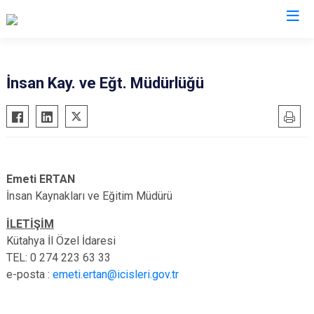
İnsan Kay. ve Eğt. Müdürlüğü
Emeti ERTAN
İnsan Kaynakları ve Eğitim Müdürü
İLETİŞİM
Kütahya İl Özel İdaresi
TEL: 0 274 223 63 33
e-posta :
emeti.ertan@icisleri.gov.tr