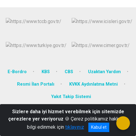
E-Bordro
KBS
CBS
Uzaktan Yardım
Resmi İlan Portalı
KVKK Aydınlatma Metni
Yakıt Takip Sistemi
Sizlere daha iyi hizmet verebilmek için sitemizde
Yenidoğan Mah. Dumlupınar Bulv. No:111 KÜTAHYA
çerezlere yer veriyoruz
🍪 Çerez politikamız hakkında
0274 271 34 82
bilgi edinmek için
tıklayınız
Kabul et