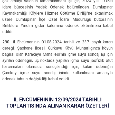
çok amaçlı salonun tamamlanması işi için, 2024 yılı İl Özel
İdare bütçesinin Yedek Ödenek bölümünden, Dumlupınar
Kaymakamlığı Köylere Hizmet Götürme Birliği'ne aktarılmak
üzere Dumlupınar İlçe Özel İdare Müdürlüğü bütçesinin
Birliklere Yardım gider kalemine ödenek aktarılması kabul
edildi.
290-
İl Encümeninin 01.08.2024 tarihli ve 237 sayılı kararı
gereği; Şaphane ilçesi, Gürkuyu Köyü Muhtarlığınca köyün
bağlısı olan Karakaya Mahallesi’nin içme suyu sondaj işi için
ayrılan ödeneğin, üç noktada yapılan içme suyu jeofizik etüt
harcamaları olumsuz sonuçlandığı için, kalan ödeneğin
Çamköy içme suyu sondaj işinde kullanılması amacıyla
ödenek tahsis değişikliği kabul edildi.
İL ENCÜMENİNİN 12/09/2024 TARİHLİ
TOPLANTISINDA ALINAN KARAR ÖZETLERİ