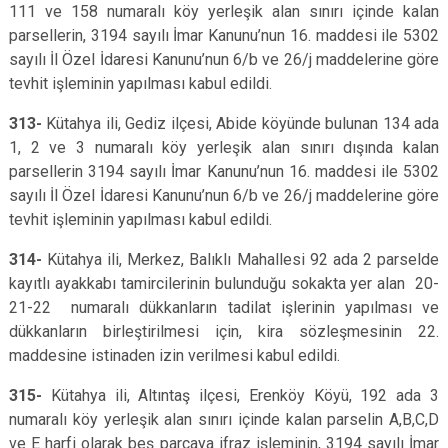
111 ve 158 numaralı köy yerleşik alan sınırı içinde kalan
parsellerin, 3194 sayılı İmar Kanunu’nun 16. maddesi ile 5302
sayılı İl Özel İdaresi Kanunu’nun 6/b ve 26/j maddelerine göre
tevhit işleminin yapılması kabul edildi.
313-
Kütahya ili, Gediz ilçesi, Abide köyünde bulunan 134 ada
1, 2 ve 3 numaralı köy yerleşik alan sınırı dışında kalan
parsellerin 3194 sayılı İmar Kanunu’nun 16. maddesi ile 5302
sayılı İl Özel İdaresi Kanunu’nun 6/b ve 26/j maddelerine göre
tevhit işleminin yapılması kabul edildi.
314-
Kütahya ili, Merkez, Balıklı Mahallesi 92 ada 2 parselde
kayıtlı ayakkabı tamircilerinin bulunduğu sokakta yer alan 20-
21-22 numaralı dükkanların tadilat işlerinin yapılması ve
dükkanların birleştirilmesi için, kira sözleşmesinin 22.
maddesine istinaden izin verilmesi kabul edildi.
315-
Kütahya ili, Altıntaş ilçesi, Erenköy Köyü, 192 ada 3
numaralı köy yerleşik alan sınırı içinde kalan parselin A,B,C,D
ve E harfi olarak beş parçaya ifraz işleminin, 3194 sayılı İmar