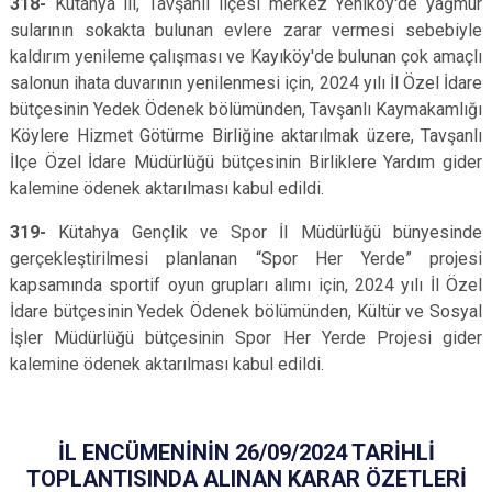
318-
Kütahya ili, Tavşanlı ilçesi merkez Yeniköy'de yağmur
sularının sokakta bulunan evlere zarar vermesi sebebiyle
kaldırım yenileme çalışması ve Kayıköy'de bulunan çok amaçlı
salonun ihata duvarının yenilenmesi için, 2024 yılı İl Özel İdare
bütçesinin Yedek Ödenek bölümünden, Tavşanlı Kaymakamlığı
Köylere Hizmet Götürme Birliğine aktarılmak üzere, Tavşanlı
İlçe Özel İdare Müdürlüğü bütçesinin Birliklere Yardım gider
kalemine ödenek aktarılması kabul edildi.
319-
Kütahya Gençlik ve Spor İl Müdürlüğü bünyesinde
gerçekleştirilmesi planlanan “Spor Her Yerde” projesi
kapsamında sportif oyun grupları alımı için, 2024 yılı İl Özel
İdare bütçesinin Yedek Ödenek bölümünden, Kültür ve Sosyal
İşler Müdürlüğü bütçesinin Spor Her Yerde Projesi gider
kalemine ödenek aktarılması kabul edildi.
İL ENCÜMENİNİN 26/09/2024 TARİHLİ
TOPLANTISINDA ALINAN KARAR ÖZETLERİ