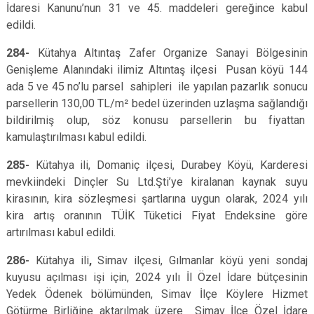
İdaresi Kanunu’nun 31 ve 45. maddeleri gereğince kabul
edildi.
284-
Kütahya Altıntaş Zafer Organize Sanayi Bölgesinin
Genişleme Alanındaki ilimiz Altıntaş ilçesi Pusan köyü 144
ada 5 ve 45 no’lu parsel sahipleri ile yapılan pazarlık sonucu
parsellerin 130,00 TL/m² bedel üzerinden uzlaşma sağlandığı
bildirilmiş olup, söz konusu parsellerin bu fiyattan
kamulaştırılması kabul edildi.
285-
Kütahya ili, Domaniç ilçesi, Durabey Köyü, Karderesi
mevkiindeki Dinçler Su Ltd.Şti’ye kiralanan kaynak suyu
kirasının, kira sözleşmesi şartlarına uygun olarak, 2024 yılı
kira artış oranının TÜİK Tüketici Fiyat Endeksine göre
artırılması kabul edildi.
286-
Kütahya ili
,
Simav ilçesi, Gılmanlar köyü yeni sondaj
kuyusu açılması işi için, 2024 yılı İl Özel İdare bütçesinin
Yedek Ödenek bölümünden, Simav İlçe Köylere Hizmet
Götürme Birliğine aktarılmak üzere Simav İlçe Özel İdare