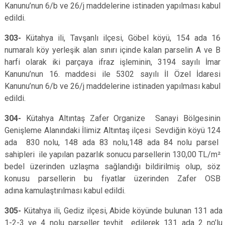
Kanunu’nun 6/b ve 26/j maddelerine istinaden yapılması kabul
edildi.
303-
Kütahya ili, Tavşanlı ilçesi, Göbel köyü, 154 ada 16
numaralı köy yerleşik alan sınırı içinde kalan parselin A ve B
harfi olarak iki parçaya ifraz işleminin, 3194 sayılı İmar
Kanunu’nun 16. maddesi ile 5302 sayılı İl Özel İdaresi
Kanunu’nun 6/b ve 26/j maddelerine istinaden yapılması kabul
edildi.
304-
Kütahya Altıntaş Zafer Organize Sanayi Bölgesinin
Genişleme Alanındaki İlimiz Altıntaş ilçesi Sevdiğin köyü 124
ada 830 nolu, 148 ada 83 nolu,148 ada 84 nolu parsel
sahipleri ile yapılan pazarlık sonucu parsellerin 130,00 TL/m²
bedel üzerinden uzlaşma sağlandığı bildirilmiş olup, söz
konusu parsellerin bu fiyatlar üzerinden Zafer OSB
adına kamulaştırılması kabul edildi.
305-
Kütahya ili,
Gediz ilçesi, Abide köyünde bulunan 131 ada
1-2-3 ve 4 nolu parseller tevhit edilerek 131 ada 2 no’lu