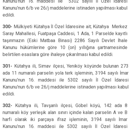
Kanunu’nun 16. maddesi ile 5302 sayılı İl Özel İdaresi
Kanunu’nun 6/b ve 26/j maddelerine istinaden yapılması kabul
edildi.
300-
Mülkiyeti Kütahya İl Özel İdaresine ait; Kütahya Merkez
Saray Mahallesi, Fuatpaşa Caddesi, 1 Ada, 1 Parselde kayıtlı
taşınmazın (Eski Matbaa Binası) 2286 Sayılı Devlet İhale
Kanunu hükümlerine göre 10 (on) yıllığına şartnamesinde
belirtilen esaslara göre ihaleye çıkarılması kabul edildi.
301-
Kütahya ili, Simav ilçesi, Yeniköy köyünde bulunan 273
ada 11 numaralı parselin yola terk işleminin, 3194 sayılı İmar
Kanunu’nun 16. maddesi ile 5302 sayılı İl Özel İdaresi
Kanunu'nun 6/b ve 26/j maddelerine istinaden yapılması kabul
edildi.
302-
Kütahya ili, Tavşanlı ilçesi, Göbel köyü, 142 ada 8
numaralı köy yerleşik alan sınırı içinde kalan parselin A ve B
harfi olarak iki parçaya ifraz işleminin, 3194 sayılı İmar
Kanunu’nun 16. maddesi ile 5302 sayılı İl Özel İdaresi