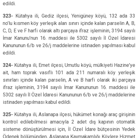
edildi.
323-
Kütahya ili, Gediz ilçesi, Yenigüney köyü, 132 ada 33
no’lu kısmen köy yerleşik alan sınırı içinde kalan parselin A, B,
C, D, E ve F harfi olarak altı parçaya ifraz işleminin, 3194 sayılı
İmar Kanunu’nun 16. maddesi ile 5302 sayılı İl Özel İdaresi
Kanununun 6/b ve 26/j maddelerine istinaden yapılması kabul
edildi.
324-
Kütahya ili, Emet ilçesi, Umutlu köyü, mülkiyeti Hazine'ye
ait, ham toprak vasıflı 101 ada 211 numaralı köy yerleşik
sınırları içinde kalan parselin, A ve B harfi olarak iki parçaya
ifraz işleminin, 3194 sayılı İmar Kanununun 16. maddesi ile
5302 sayılı İl Özel İdaresi Kanununun 6/b ve 26/j maddelerine
istinaden yapılması kabul edildi.
325-
Kütahya ili, Aslanapa ilçesi, hükümet konağı araç girişinin
kontrol edilebilmesi amacıyla 2 adet dış kapının otomatik
sisteme dönüştürülmesi için, İl Özel İdare bütçesinin Yedek
Ödenek bölümünden, Aslanapa Kaymakamlığı Köylere Hizmet