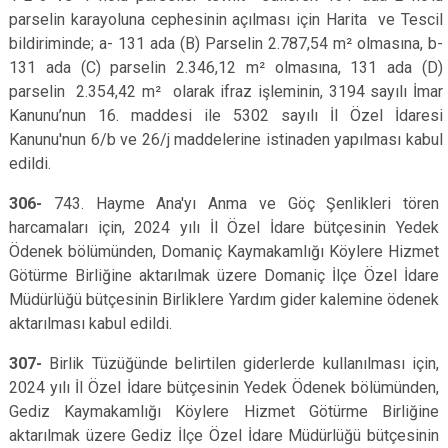
parselin karayoluna cephesinin açılması için Harita ve Tescil
bildiriminde; a- 131 ada (B) Parselin 2.787,54 m² olmasına, b-
131 ada (C) parselin 2.346,12 m² olmasına, 131 ada (D)
parselin 2.354,42 m² olarak ifraz işleminin, 3194 sayılı İmar
Kanunu’nun 16. maddesi ile 5302 sayılı İl Özel İdaresi
Kanunu'nun 6/b ve 26/j maddelerine istinaden yapılması kabul
edildi.
306-
743. Hayme Ana'yı Anma ve Göç Şenlikleri tören
harcamaları için, 2024 yılı İl Özel İdare bütçesinin Yedek
Ödenek bölümünden, Domaniç Kaymakamlığı Köylere Hizmet
Götürme Birliğine aktarılmak üzere Domaniç İlçe Özel İdare
Müdürlüğü bütçesinin Birliklere Yardım gider kalemine ödenek
aktarılması kabul edildi.
307-
Birlik Tüzüğünde belirtilen giderlerde kullanılması için,
2024 yılı İl Özel İdare bütçesinin Yedek Ödenek bölümünden,
Gediz Kaymakamlığı Köylere Hizmet Götürme Birliğine
aktarılmak üzere Gediz İlçe Özel İdare Müdürlüğü bütçesinin