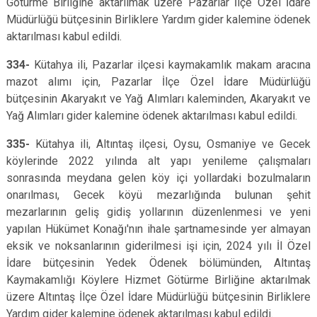
Götürme Birliğine aktarılmak üzere Pazarlar İlçe Özel İdare
Müdürlüğü bütçesinin Birliklere Yardım gider kalemine ödenek
aktarılması kabul edildi.
334-
Kütahya ili, Pazarlar ilçesi kaymakamlık makam aracına
mazot alımı için, Pazarlar İlçe Özel İdare Müdürlüğü
bütçesinin Akaryakıt ve Yağ Alımları kaleminden, Akaryakıt ve
Yağ Alımları gider kalemine ödenek aktarılması kabul edildi.
335-
Kütahya ili, Altıntaş ilçesi, Oysu, Osmaniye ve Gecek
köylerinde 2022 yılında alt yapı yenileme çalışmaları
sonrasında meydana gelen köy içi yollardaki bozulmaların
onarılması, Gecek köyü mezarlığında bulunan şehit
mezarlarının geliş gidiş yollarının düzenlenmesi ve yeni
yapılan Hükümet Konağı'nın ihale şartnamesinde yer almayan
eksik ve noksanlarının giderilmesi işi için, 2024 yılı İl Özel
İdare bütçesinin Yedek Ödenek bölümünden, Altıntaş
Kaymakamlığı Köylere Hizmet Götürme Birliğine aktarılmak
üzere Altıntaş İlçe Özel İdare Müdürlüğü bütçesinin Birliklere
Yardım gider kalemine ödenek aktarılması kabul edildi.