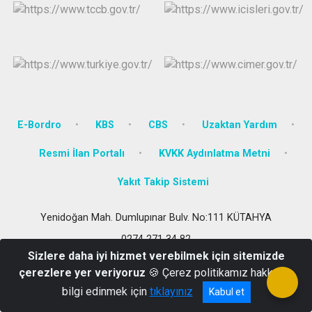
E-Bordro
KBS
CBS
Uzaktan Yardım
Resmi İlan Portalı
KVKK Aydınlatma Metni
Yakıt Takip Sistemi
Yenidoğan Mah. Dumlupınar Bulv. No:111 KÜTAHYA
0274 271 34 82
Sizlere daha iyi hizmet verebilmek için sitemizde
çerezlere yer veriyoruz
🍪 Çerez politikamız hakkında
bilgi edinmek için
tıklayınız
Kabul et