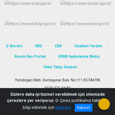
E-Bordro
KBS
CBS
Uzaktan Yardım
Resmi İlan Portalı
KVKK Aydınlatma Metni
Yakıt Takip Sistemi
Yenidoğan Mah. Dumlupınar Bulv. No:111 KÜTAHYA
0274 271 34 82
Sizlere daha iyi hizmet verebilmek için sitemizde
çerezlere yer veriyoruz
🍪 Çerez politikamız hakkında
bilgi edinmek için
tıklayınız
Kabul et