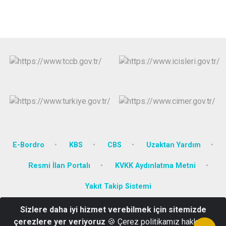
E-Bordro
KBS
CBS
Uzaktan Yardım
Resmi İlan Portalı
KVKK Aydınlatma Metni
Yakıt Takip Sistemi
Sizlere daha iyi hizmet verebilmek için sitemizde
Yenidoğan Mah. Dumlupınar Bulv. No:111 KÜTAHYA
çerezlere yer veriyoruz
🍪 Çerez politikamız hakkında