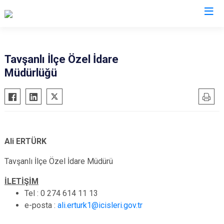
Tavşanlı İlçe Özel İdare
Müdürlüğü
Ali ERTÜRK
Tavşanlı İlçe Özel İdare Müdürü
İLETİŞİM
Tel : 0 274 614 11 13
e-posta :
ali.erturk1@icisleri.gov.tr